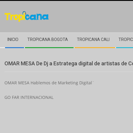
Skip
to
content
Secondary
INICIO
TROPICANA BOGOTA
TROPICANA CALI
TROPIC
Navigation
Menu
OMAR MESA De Dj a Estratega digital de artistas de C
OMAR MESA Hablemos de Marketing Digital¨
GO FAR INTERNACIONAL