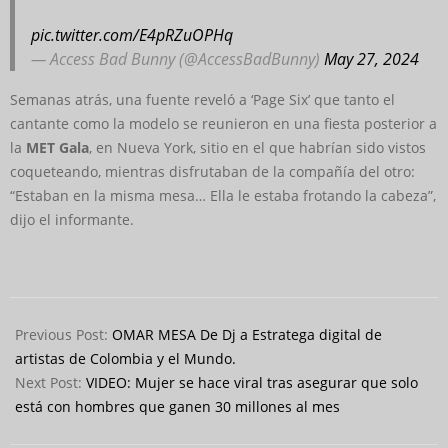
pic.twitter.com/E4pRZuOPHq
— Access Bad Bunny (@AccessBadBunny)
May 27, 2024
Semanas atrás, una fuente reveló a ‘Page Six’ que tanto el
cantante como la modelo se reunieron en una fiesta posterior a
la
MET Gala
, en Nueva York, sitio en el que habrían sido vistos
coqueteando, mientras disfrutaban de la compañía del otro:
“Estaban en la misma mesa… Ella le estaba frotando la cabeza”,
dijo el informante.
2024-
05-
Previous Post:
OMAR MESA De Dj a Estratega digital de
28
artistas de Colombia y el Mundo.
Next Post:
VIDEO: Mujer se hace viral tras asegurar que solo
está con hombres que ganen 30 millones al mes