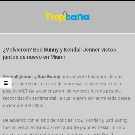
Skip
to
content
Secondary
Navigation
¿Volvieron? Bad Bunny y Kendall Jenner vistos
Menu
juntos de nuevo en Miami
Kendall Jenner y Bad Bunny
nuevamente han dado de qué
hablar con respecto a su vida amorosa, luego de que en la
pasada MET Gala comenzaron los rumores de una posible
reconciliación sentimental, la cual dieron por terminada desde
diciembre del 2023.
De acuerdo con el sitio de noticias ‘TMZ’, Kendall y Bad Bunny
fueron vistos entrando al restaurante japonés Gekko, mismo
que es propiedad del propio cantante y su socio David