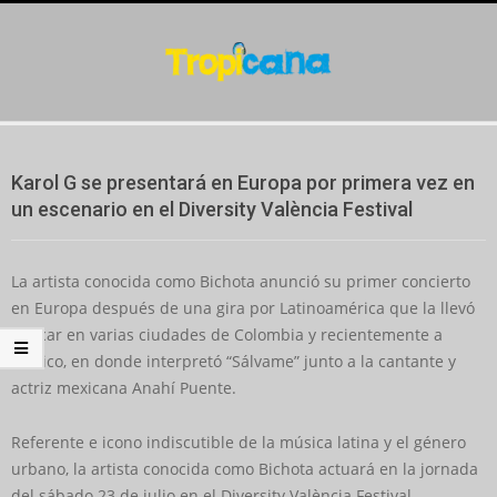
Skip
to
content
Secondary
Navigation
Karol G se presentará en Europa por primera vez en
Menu
un escenario en el Diversity València Festival
La artista conocida como Bichota anunció su primer concierto
en Europa después de una gira por Latinoamérica que la llevó
a tocar en varias ciudades de Colombia y recientemente a
México, en donde interpretó “Sálvame” junto a la cantante y
actriz mexicana Anahí Puente.
Referente e icono indiscutible de la música latina y el género
urbano, la artista conocida como Bichota actuará en la jornada
del sábado 23 de julio en el Diversity València Festival.