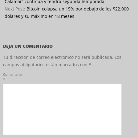
15
Calamar” continúa y tendrá segunda temporada
Next Post:
Bitcoin colapsa un 15% por debajo de los $22.000
dólares y su máximo en 18 meses
DEJA UN COMENTARIO
Tu dirección de correo electrónico no será publicada.
Los
campos obligatorios están marcados con
*
Comentario
*